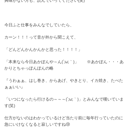
興味がない方も、読んでいってください(笑)
今日ふと仕事をみんなでしていたら、
カーン！！！って音が外から聞こえて、
「どんどんかんかんかと思った！！！！」
「本来なら今日あかぽんや～ん(´;ω;｀)」 ※あかぽん・・・あ
かりとちゃっぽんぽんの略
『うわぁぁ、はし巻き、からあげ、やきとり、イカ焼き、たべた
ぁぁいい』
「いつになったら行けるの～～～(´;ω;｀)」とみんなで嘆いていま
す(笑)
仕方がないのはわかっているけど当たり前に毎年行っていたのに
急にいけなくなると寂しいですね😢