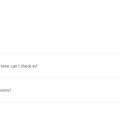
 time can I check in?
rooms?