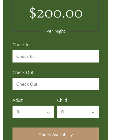
$200.00
Per Night
Check In
Check Out
Adult
Child
Check Availability