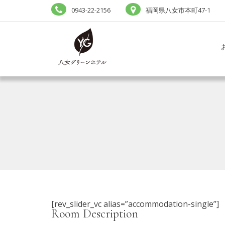
0943-22-2156
福岡県八女市本町47-1
[rev_slider_vc alias=”accommodation-single”]
Room Description