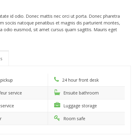
utate id odio. Donec mattis nec orci ut porta. Donec pharetra
 Cum sociis natoque penatibus et magnis dis parturient montes,
ta odio euismod, sit amet cursus quam sagittis. Mauris eget
s
 pickup
24 hour front desk
eur service
Ensuite bathroom
service
Luggage storage
r
Room safe