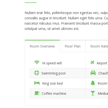
Nullam erat felis, pellentesque non egestas nec, vulp
convallis augue in tincidunt. Nullam eget felis urna.
nascetur ridiculus mus. Praesent tincidunt massa por
volutpat urna, sit amet ultricies est.
Room Overview
Floor Plan
Room Rate
Hi speed wifi
Airport
Swimming pool
Chauff
King size bed
Room 
Coffee machine
Miniba